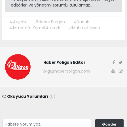
editörleri ve yönetimi sorumlu tutulamaz...
#Akşehir
#Haber Poligon
#Yunak
#Musatafa Kemal Atatürk
#Mahmut işcan
Haber Poligon Editör
bilgi@haberpoligon.com
Okuyucu Yorumları
(0)
Gönder