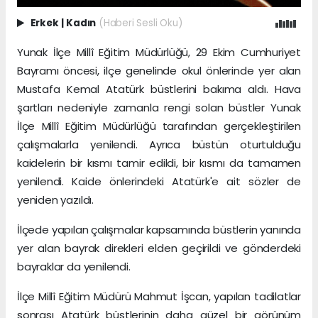
Erkek
|
Kadın
(Haberi Sesli Oku)
Yunak İlçe Millî Eğitim Müdürlüğü, 29 Ekim Cumhuriyet
Bayramı öncesi, ilçe genelinde okul önlerinde yer alan
Mustafa Kemal Atatürk büstlerini bakıma aldı. Hava
şartları nedeniyle zamanla rengi solan büstler Yunak
İlçe Millî Eğitim Müdürlüğü tarafından gerçekleştirilen
çalışmalarla yenilendi. Ayrıca büstün oturtulduğu
kaidelerin bir kısmı tamir edildi, bir kısmı da tamamen
yenilendi. Kaide önlerindeki Atatürk'e ait sözler de
yeniden yazıldı.
İlçede yapılan çalışmalar kapsamında büstlerin yanında
yer alan bayrak direkleri elden geçirildi ve gönderdeki
bayraklar da yenilendi.
İlçe Millî Eğitim Müdürü Mahmut İşcan, yapılan tadilatlar
sonrası Atatürk büstlerinin daha güzel bir görünüm