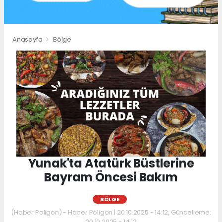
Anasayfa
Bölge
Yunak'ta Atatürk Büstlerine
Bayram Öncesi Bakım
BÖLGE
(Haber Poligon) - Haber Poligon | 20.10.2025 - 14:12, Güncelleme:
20.10.2025 - 14:12