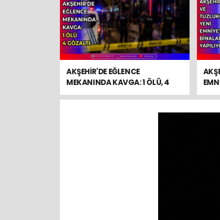
AKŞEHİR'DE EĞLENCE
AKŞE
MEKANINDA KAVGA: 1 ÖLÜ, 4
EMNİ
GÖZALTI