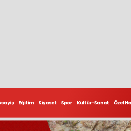
Asayiş
Eğitim
Siyaset
Spor
Kültür-Sanat
Özel H