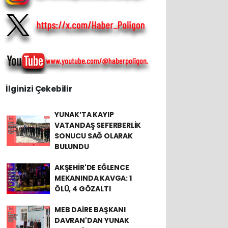
İlginizi Çekebilir
YUNAK’TA KAYIP
VATANDAŞ SEFERBERLİK
SONUCU SAĞ OLARAK
BULUNDU
AKŞEHİR'DE EĞLENCE
MEKANINDA KAVGA: 1
ÖLÜ, 4 GÖZALTI
MEB DAİRE BAŞKANI
DAVRAN'DAN YUNAK