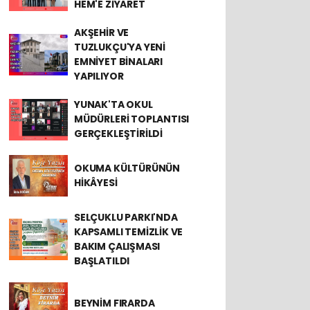
HEM'E ZİYARET
AKŞEHİR VE
TUZLUKÇU'YA YENİ
EMNİYET BİNALARI
YAPILIYOR
YUNAK'TA OKUL
MÜDÜRLERİ TOPLANTISI
GERÇEKLEŞTİRİLDİ
OKUMA KÜLTÜRÜNÜN
HİKÂYESİ
SELÇUKLU PARKI'NDA
KAPSAMLI TEMİZLİK VE
BAKIM ÇALIŞMASI
BAŞLATILDI
BEYNİM FIRARDA