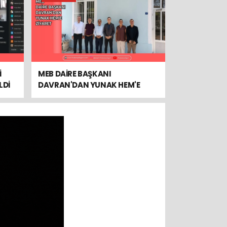
İ
MEB DAİRE BAŞKANI
LDİ
DAVRAN'DAN YUNAK HEM'E
ZİYARET