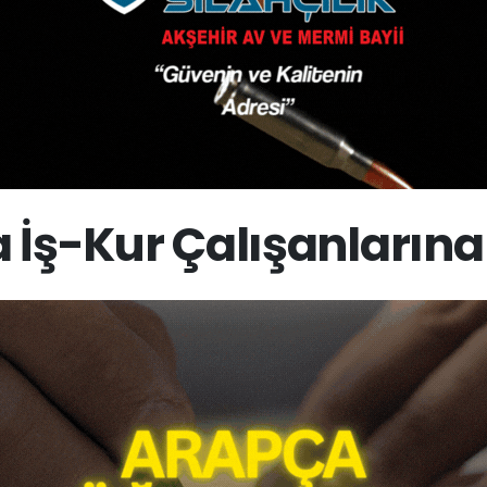
 İş-Kur Çalışanların