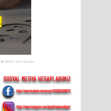
10809+ kez okundu.