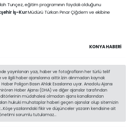
dullah Tunçez, eğitim programının faydalı olduğunu
kşehir
İş-Kur
Müdürü Türkan Pınar Çiğdem ve ekibine
KONYA HABERİ
e yayınlanan yazı, haber ve fotoğrafların her türlü telif
ve ilgili haber ajanslarına aittir.İzin alınmadan kaynak
. Haber Poligon Basın Ahlak Esaslarına uyar. Anadolu Ajansı
emirören Haber Ajansı (DHA) ve diğer ajanslar tarafından
editörlerinin müdahalesi olmadan ajans kanallarından
 alan hukuki muhataplar haberi geçen ajanslar olup sitemizin
..Köşe yazılarındaki fikir ve düşünceler yazarın kendisine ait
 yönetimi sorumlu tutulamaz...