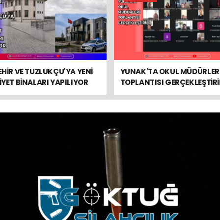
HİR VE TUZLUKÇU'YA YENİ
YUNAK'TA OKUL MÜDÜRLER
YET BİNALARI YAPILIYOR
TOPLANTISI GERÇEKLEŞTİRİ