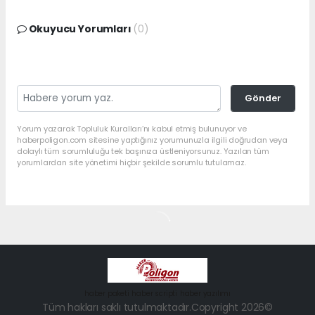
Okuyucu Yorumları
(0)
Gönder
Yorum yazarak Topluluk Kuralları’nı kabul etmiş bulunuyor ve
haberpoligon.com sitesine yaptığınız yorumunuzla ilgili doğrudan veya
dolaylı tüm sorumluluğu tek başınıza üstleniyorsunuz. Yazılan tüm
yorumlardan site yönetimi hiçbir şekilde sorumlu tutulamaz.
haber paketi
haber scripti
haber yazılımı
Tüm hakları saklı tutulmaktadır.Copyright 2026©