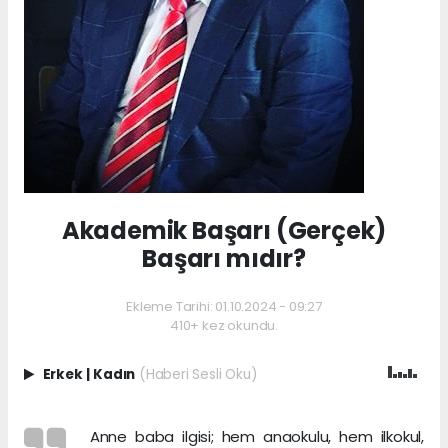
Akademik Başarı (Gerçek)
Başarı mıdır?
Ekleme Tarihi: 01.10.2024 - 09:27
410+ kez okundu.
Erkek
|
Kadın
(Haberi Sesli Oku)
Anne baba ilgisi; hem anaokulu, hem ilkokul,