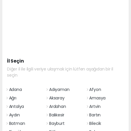
İl Seçin
Diğer il ile ilgili veriye ulaşmak için lütfen aşağıdan bir il
seçin
Adana
Adıyaman
Afyon
Ağrı
Aksaray
Amasya
Antalya
Ardahan
Artvin
Aydın
Balıkesir
Bartın
Batman
Bayburt
Bilecik