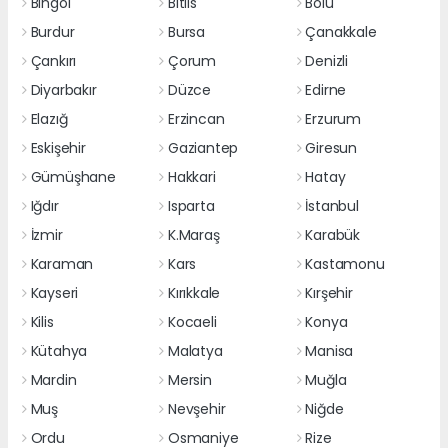
Bingöl
Bitlis
Bolu
Burdur
Bursa
Çanakkale
Çankırı
Çorum
Denizli
Diyarbakır
Düzce
Edirne
Elazığ
Erzincan
Erzurum
Eskişehir
Gaziantep
Giresun
Gümüşhane
Hakkari
Hatay
Iğdır
Isparta
İstanbul
İzmir
K.Maraş
Karabük
Karaman
Kars
Kastamonu
Kayseri
Kırıkkale
Kırşehir
Kilis
Kocaeli
Konya
Kütahya
Malatya
Manisa
Mardin
Mersin
Muğla
Muş
Nevşehir
Niğde
Ordu
Osmaniye
Rize