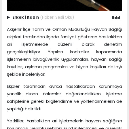
Erkek
|
Kadın
(Haberi Sesli Oku)
Akşehir İlçe Tarım ve Orman Müdürlüğü Hayvan Sağlığı
ekipleri tarafından ilçede faaliyet gösteren hastalıktan
ari işletmelerde düzenli olarak denetim
gerçekleştiriliyor. Yapılan kontroller kapsamında
işletmelerin biyogüvenlik uygulamaları, hayvan sağlığı
kayıtları, aşılama programları ve hijyen koşulları detaylı
şekilde inceleniyor.
Ekipler tarafından ayrıca hastalıklardan korunmaya
yönelik alınan önlemler değerlendirilirken, işletme
sahiplerine gerekli bilgilendirme ve yönlendirmelerin de
yapıldığı belirtildi.
Yetkililer, hastalıktan ari işletmelerin hayvan sağlığının
korunması, verimli üretimin sürdürülebilmesi ve güvenilir