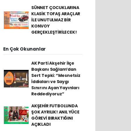
SÜNNET ÇOCUKLARINA
KLASİK TOFAŞ ARAÇLAR
İLE UNUTULMAZ BİR
KONVOY
GERÇEKLEŞTİRİLECEK!
En Çok Okunanlar
AK Parti Akşehir İlçe
Başkanı Sağlam’dan
Sert Tepki: “Mesnetsiz
İddiaları ve Saygı
Sınırını Aşan Yayınları
Reddediyoruz”
AKŞEHİR FUTBOLUNDA
ŞOK AYRILIK! ANIL YÜCE
GÖREVİ BIRAKTIĞINI
AÇIKLADI