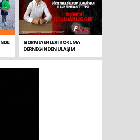
'NDE
GÖRMEYENLERİ KORUMA
DERNEĞİ'NDEN ULAŞIM
ZAMMINA SERT TEPKİ:
"AKŞEHİR'DE TOPLU ULAŞIM
LÜKS OLDU"