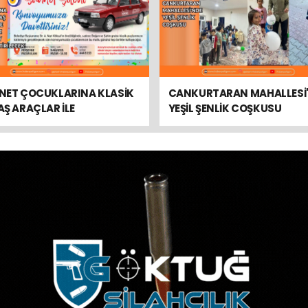
NET ÇOCUKLARINA KLASİK
CANKURTARAN MAHALLESİ
Ş ARAÇLAR İLE
YEŞİL ŞENLİK COŞKUSU
TULMAZ BİR KONVOY
EKLEŞTİRİLECEK!