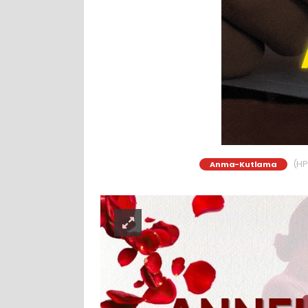
(HP)
Anma-Kutlama