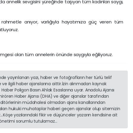
a annelik sevgisini yüreğinde taşıyan tüm kadınları saygı,
rahmetle anıyor, varlığıyla hayatımıza güç veren tüm
tluyoruz.
simgesi olan tüm annelerin önünde saygıyla eğiliyoruz.
e yayınlanan yazı, haber ve fotoğrafların her türlü telif
ve ilgili haber ajanslarına aittir.İzin alınmadan kaynak
. Haber Poligon Basın Ahlak Esaslarına uyar. Anadolu Ajansı
emirören Haber Ajansı (DHA) ve diğer ajanslar tarafından
editörlerinin müdahalesi olmadan ajans kanallarından
 alan hukuki muhataplar haberi geçen ajanslar olup sitemizin
..Köşe yazılarındaki fikir ve düşünceler yazarın kendisine ait
 yönetimi sorumlu tutulamaz...