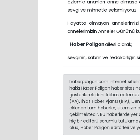
özlemle ananları, anne olmasa d
sevgi ve minnetle selamlıyoruz.
Hayatta olmayan annelerimizi 
annelerimizin Anneler Günü’nü ku
Haber Poligon
ailesi olarak;
sevginin, sabrın ve fedakârlığın 
haberpoligon.com internet sitesind
hakkı Haber Poligon haber sitesine 
gösterilerek dahi iktibas edilemez
(AA), İhlas Haber Ajansı (İHA), D
eklenen tüm haberler, sitemizin 
çekilmektedir. Bu haberlerde yer
hiç bir editörü sorumlu tutulamaz.
olup, Haber Poligon editörleri ve