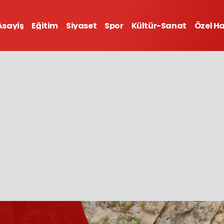
Asayiş
Eğitim
Siyaset
Spor
Kültür-Sanat
Özel H