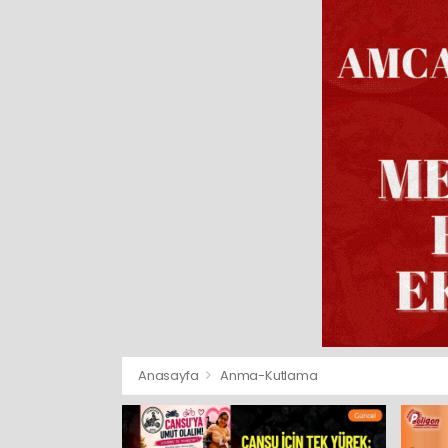
Anasayfa
Anma-Kutlama