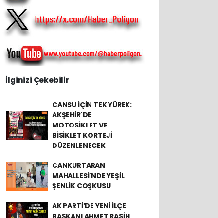
İlginizi Çekebilir
CANSU İÇİN TEK YÜREK:
AKŞEHİR'DE
MOTOSİKLET VE
BİSİKLET KORTEJİ
DÜZENLENECEK
CANKURTARAN
MAHALLESİ'NDE YEŞİL
ŞENLİK COŞKUSU
AK PARTİ’DE YENİ İLÇE
BAŞKANI AHMET RASİH