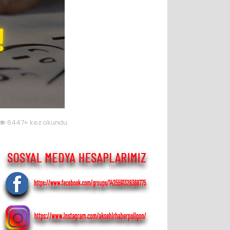
6447+ kez okundu.