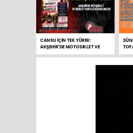
CANSU İÇİN TEK YÜREK:
SÜN
AKŞEHİR'DE MOTOSİKLET VE
TOFA
BİSİKLET KORTEJİ
UNU
DÜZENLENECEK
GERÇ