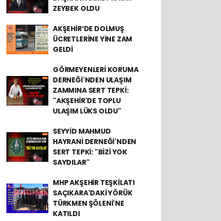
ZEYBEK OLDU
AKŞEHİR’DE DOLMUŞ
ÜCRETLERİNE YİNE ZAM
GELDİ
GÖRMEYENLERİ KORUMA
DERNEĞİ'NDEN ULAŞIM
ZAMMINA SERT TEPKİ:
"AKŞEHİR'DE TOPLU
ULAŞIM LÜKS OLDU"
SEYYİD MAHMUD
HAYRANİ DERNEĞİ'NDEN
SERT TEPKİ: "BİZİ YOK
SAYDILAR"
MHP AKŞEHİR TEŞKİLATI
SAÇIKARA'DAKİ YÖRÜK
TÜRKMEN ŞÖLENİ'NE
KATILDI