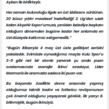
Aykan ile birlikteyiz.
Her zaman bulunduğu ligde en üst iddiasını sürdüren,
20 küsur yıldır maalesef hedeflediği 3. Lig’den uzak
kalan Akşehir Sspor’umuza, yeniden belediye başkanı
olduğum dönemden bugüne kadar her anlamda en
üst düzeyde katkımızı esirgemedik.”
“Bugün itibarıyla 4 maç üst üste galibiyet serisini
yakaladık. Evimizde oynadığımız maçta Kulu Spor’u
3-0 gibi net bir skorla yenerek şu anda puan
sıralamasında averajla ikinci sıradayız. Lider
Marmaris ile aramızda sadece iki puan var.
Bu başarıda özellikle devre arasında yapmış
olduğumuz teknik kadro ve futbolcu revizyonunun
çok önemli olduğunu yaşayarak gördük. İlk yarıyı 8.
bitirmiştik, bugün ikinciyiz.