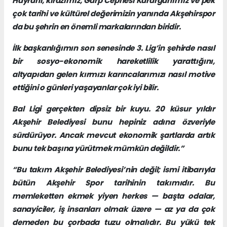
Hayrani, kirazımız, Garp Cephesi Karargâhımız ve pek
çok tarihi ve kültürel değerimizin yanında Akşehirspor
da bu şehrin en önemli markalarından biridir.
İlk başkanlığımın son senesinde 3. Lig’in şehirde nasıl
bir sosyo-ekonomik hareketlilik yarattığını,
altyapıdan gelen kırmızı karıncalarımızı nasıl motive
ettiğini o günleri yaşayanlar çok iyi bilir.
Bal Ligi gerçekten dipsiz bir kuyu. 20 küsur yıldır
Akşehir Belediyesi bunu hepiniz adına özveriyle
sürdürüyor. Ancak mevcut ekonomik şartlarda artık
bunu tek başına yürütmek mümkün değildir.”
“Bu takım Akşehir Belediyesi’nin değil; ismi itibarıyla
bütün Akşehir Spor tarihinin takımıdır. Bu
memleketten ekmek yiyen herkes — başta odalar,
sanayiciler, iş insanları olmak üzere — az ya da çok
demeden bu çorbada tuzu olmalıdır. Bu yükü tek