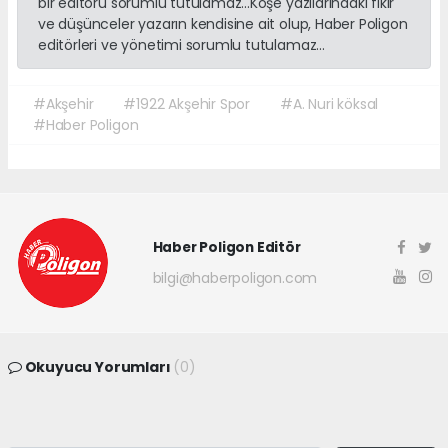
bir editörü sorumlu tutulamaz...Köşe yazılarındaki fikir
ve düşünceler yazarın kendisine ait olup, Haber Poligon
editörleri ve yönetimi sorumlu tutulamaz...
#Akşehir
#1922 Akşehir Spor
#A. Nuri köksal
#Haber Poligon
Haber Poligon Editör
bilgi@haberpoligon.com
Okuyucu Yorumları
(0)