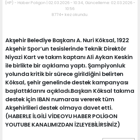
(HP) - Haber Poligon | 02.03.2026 - 10:34, Güncelleme: 02.03.2026 -
10:56
8774+ kez okundu.
Akşehir Belediye Başkanı A. Nuri Köksal, 1922
Akşehir Spor’un tesislerinde Teknik Direktör
Niyazi Kart ve takım kaptanı Ali Aykan Keskin
ile birlikte bir açıklama yaptı. Şampiyonluk
yolunda kritik bir sürece girildiğini belirten
Köksal, şehir genelinde destek kampanyası
başlattıklarını açıkladı.Başkan Köksal takıma
destek için IBAN numarası vererek tüm
Akşehirlileri destek olmaya davet etti.
(HABERLE İLGİLİ VİDEOYU HABER POLİGON
YOUTUBE KANALIMIZDAN İZLEYEBİLİRSİNİZ)