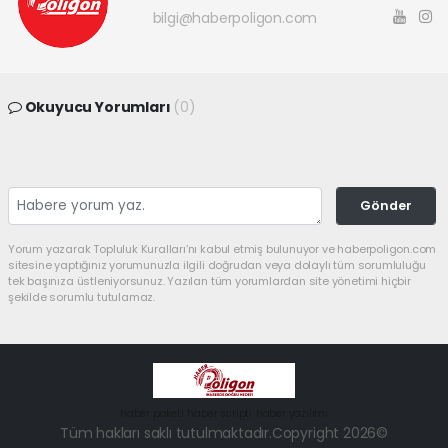
bilgi@haberpoligon.com
Okuyucu Yorumları
(0)
Gönder
Yorum yazarak Topluluk Kuralları’nı kabul etmiş bulunuyor ve haberpoligon.com
sitesine yaptığınız yorumunuzla ilgili doğrudan veya dolaylı tüm sorumluluğu
tek başınıza üstleniyorsunuz. Yazılan tüm yorumlardan site yönetimi hiçbir
şekilde sorumlu tutulamaz.
haber paketi
haber scripti
haber yazılımı
Tüm hakları saklı tutulmaktadır.Copyright 2026©