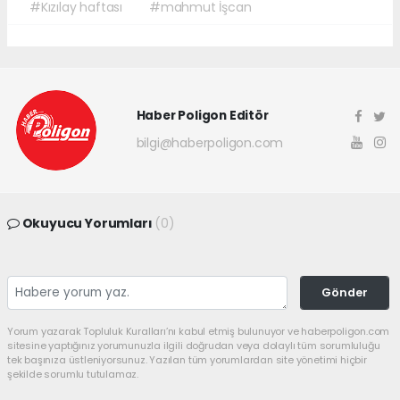
#Kızılay haftası
#mahmut İşcan
Haber Poligon Editör
bilgi@haberpoligon.com
Okuyucu Yorumları
(0)
Gönder
Yorum yazarak Topluluk Kuralları’nı kabul etmiş bulunuyor ve haberpoligon.com
sitesine yaptığınız yorumunuzla ilgili doğrudan veya dolaylı tüm sorumluluğu
tek başınıza üstleniyorsunuz. Yazılan tüm yorumlardan site yönetimi hiçbir
şekilde sorumlu tutulamaz.