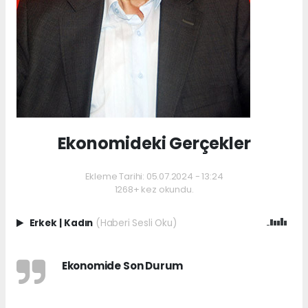
Ekonomideki Gerçekler
Ekleme Tarihi: 05.07.2024 - 13:24
1268+ kez okundu.
Erkek
|
Kadın
(Haberi Sesli Oku)
Ekonomide Son Durum