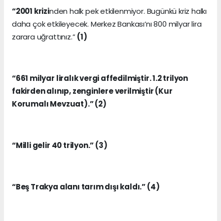
“2001 krizi
nden halk pek etkilenmiyor. Bugünkü kriz halkı
daha çok etkileyecek. Merkez Bankası’nı 800 milyar lira
zarara uğrattınız.”
(1)
“661 milyar liralık vergi affedilmiştir. 1.2 trilyon
fakirden alınıp, zenginlere verilmiştir (Kur
Korumalı Mevzuat).” (2)
“Milli gelir 40 trilyon.” (3)
“Beş Trakya alanı tarım dışı kaldı.” (4)