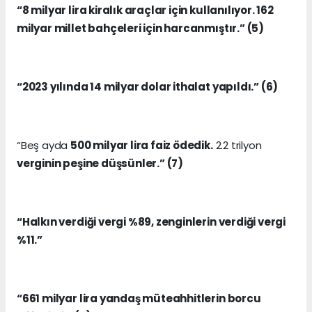
“8 milyar lira kiralık araçlar için kullanılıyor. 162
milyar millet bahçeleri için harcanmıştır.” (5)
“2023 yılında 14 milyar dolar ithalat yapıldı.” (6)
“Beş ayda
500 milyar lira faiz ödedik.
2.2 trilyon
verginin peşine düşsünler.” (7)
“Halkın verdiği vergi %89, zenginlerin verdiği vergi
%11.”
“661 milyar lira yandaş müteahhitlerin borcu