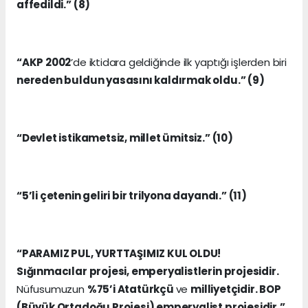
affedildi.” (8)
“AKP 2002
’de iktidara geldiğinde ilk yaptığı işlerden biri
nereden buldun yasasını kaldırmak oldu.” (9)
“Devlet istikametsiz, millet ümitsiz.” (10)
“5’li çetenin geliri bir trilyona dayandı.” (11)
“PARAMIZ PUL, YURTTAŞIMIZ KUL OLDU!
Sığınmacılar projesi, emperyalistlerin projesidir.
Nüfusumuzun
%75’i Atatürkçü
ve
milliyetçidir. BOP
(Büyük Ortadoğu Projesi) emperyalist projesidir.”