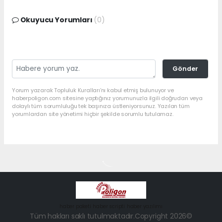
Okuyucu Yorumları
(0)
Gönder
Yorum yazarak Topluluk Kuralları’nı kabul etmiş bulunuyor ve
haberpoligon.com sitesine yaptığınız yorumunuzla ilgili doğrudan veya
dolaylı tüm sorumluluğu tek başınıza üstleniyorsunuz. Yazılan tüm
yorumlardan site yönetimi hiçbir şekilde sorumlu tutulamaz.
haber paketi
haber scripti
haber yazılımı
Tüm hakları saklı tutulmaktadır.Copyright 2026©