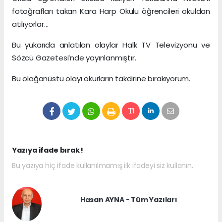
fotoğrafları takan Kara Harp Okulu öğrencileri okuldan
atılıyorlar…
Bu yukarıda anlatılan olaylar Halk TV Televizyonu ve
Sözcü Gazetesi’nde yayınlanmıştır.
Bu olağanüstü olayı okurların takdirine bırakıyorum.
Yazıya ifade bırak !
Bu yazıya hiç ifade kullanılmamış ilk ifadeyi siz kullanın.
Hasan AYNA - Tüm Yazıları