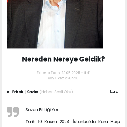
Nereden Nereye Geldik?
Ekleme Tarihi: 12.05.2025 - 11:41
802+ kez okundu.
Erkek
|
Kadın
(Haberi Sesli Oku)
Sözün Bittiği Yer
Tarih 10 Kasım 2024. İstanbul’da Kara Harp