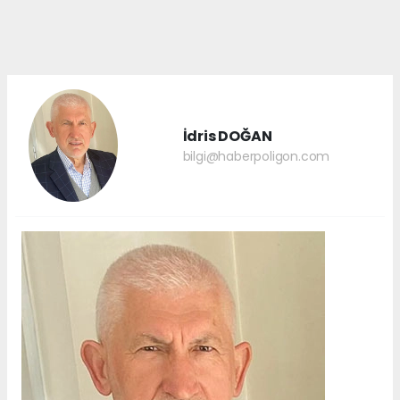
İdris DOĞAN
bilgi@haberpoligon.com