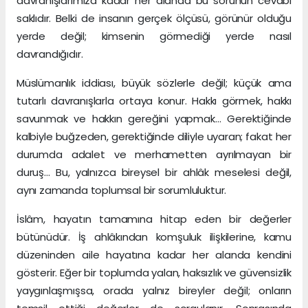
davranışlarımıza kadar her alanda bu sorunun cevabı
saklıdır. Belki de insanın gerçek ölçüsü, görünür olduğu
yerde değil; kimsenin görmediği yerde nasıl
davrandığıdır.
Müslümanlık iddiası, büyük sözlerle değil; küçük ama
tutarlı davranışlarla ortaya konur. Hakkı görmek, hakkı
savunmak ve hakkın gereğini yapmak… Gerektiğinde
kalbiyle buğzeden, gerektiğinde diliyle uyaran; fakat her
durumda adalet ve merhametten ayrılmayan bir
duruş… Bu, yalnızca bireysel bir ahlâk meselesi değil,
aynı zamanda toplumsal bir sorumluluktur.
İslâm, hayatın tamamına hitap eden bir değerler
bütünüdür. İş ahlâkından komşuluk ilişkilerine, kamu
düzeninden aile hayatına kadar her alanda kendini
gösterir. Eğer bir toplumda yalan, haksızlık ve güvensizlik
yaygınlaşmışsa, orada yalnız bireyler değil; onların