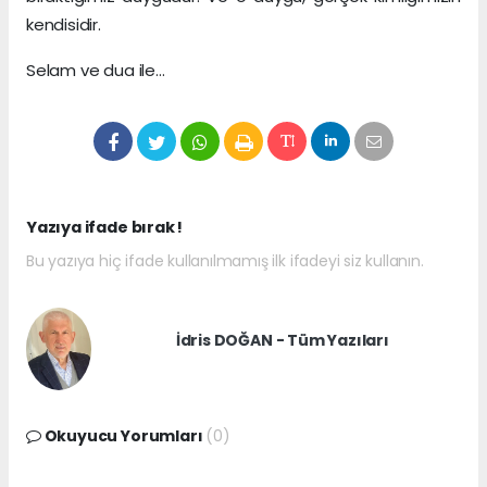
kendisidir.
Selam ve dua ile…
Yazıya ifade bırak !
Bu yazıya hiç ifade kullanılmamış ilk ifadeyi siz kullanın.
İdris DOĞAN - Tüm Yazıları
Okuyucu Yorumları
(0)