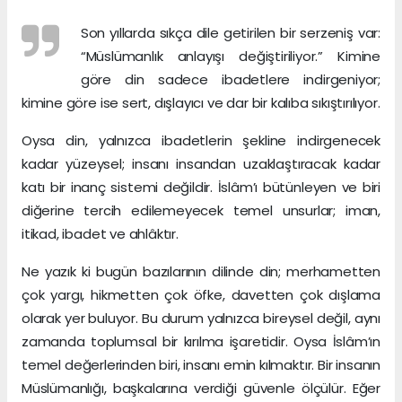
Son yıllarda sıkça dile getirilen bir serzeniş var:
“Müslümanlık anlayışı değiştiriliyor.” Kimine
göre din sadece ibadetlere indirgeniyor;
kimine göre ise sert, dışlayıcı ve dar bir kalıba sıkıştırılıyor.
Oysa din, yalnızca ibadetlerin şekline indirgenecek
kadar yüzeysel; insanı insandan uzaklaştıracak kadar
katı bir inanç sistemi değildir. İslâm’ı bütünleyen ve biri
diğerine tercih edilemeyecek temel unsurlar; iman,
itikad, ibadet ve ahlâktır.
Ne yazık ki bugün bazılarının dilinde din; merhametten
çok yargı, hikmetten çok öfke, davetten çok dışlama
olarak yer buluyor. Bu durum yalnızca bireysel değil, aynı
zamanda toplumsal bir kırılma işaretidir. Oysa İslâm’ın
temel değerlerinden biri, insanı emin kılmaktır. Bir insanın
Müslümanlığı, başkalarına verdiği güvenle ölçülür. Eğer