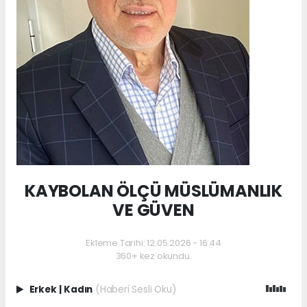
KAYBOLAN ÖLÇÜ MÜSLÜMANLIK
VE GÜVEN
Ekleme Tarihi: 12.05.2026 - 16:44
360+ kez okundu.
Erkek
|
Kadın
(Haberi Sesli Oku)