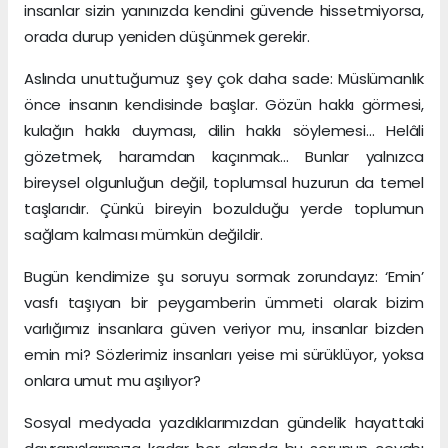
insanlar sizin yanınızda kendini güvende hissetmiyorsa,
orada durup yeniden düşünmek gerekir.
Aslında unuttuğumuz şey çok daha sade: Müslümanlık
önce insanın kendisinde başlar. Gözün hakkı görmesi,
kulağın hakkı duyması, dilin hakkı söylemesi… Helâli
gözetmek, haramdan kaçınmak… Bunlar yalnızca
bireysel olgunluğun değil, toplumsal huzurun da temel
taşlarıdır. Çünkü bireyin bozulduğu yerde toplumun
sağlam kalması mümkün değildir.
Bugün kendimize şu soruyu sormak zorundayız: ‘Emin’
vasfı taşıyan bir peygamberin ümmeti olarak bizim
varlığımız insanlara güven veriyor mu, insanlar bizden
emin mi? Sözlerimiz insanları yeise mi sürüklüyor, yoksa
onlara umut mu aşılıyor?
Sosyal medyada yazdıklarımızdan gündelik hayattaki