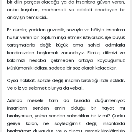
bir dilin parçası olacağız ya da insanlara güven veren,
onları kuşatan, merhameti ve adaleti önceleyen bir
anlayışın temsilcisi…
Ez cümle; yeniden güvenilir, sözüyle ve hâliyle insanlara
huzur veren bir toplum inşa etmek istiyorsak, işe büyük
tartışmalarla değil; küçük ama sahici adımlarla
kendimizden başlamak zorundayız. Elimizi, dilimizi ve
kalbimizi hesaba çekmeden ortaya koyduğumuz
Müslümanlık iddiası, sadece bir söz olarak kalacaktır.
Oysa hakikat, sözde değil; insanın bıraktığı izde saklıdır.
Ve o iz ya selamet olur ya da vebal…
Aslında mesele tam da burada düğümleniyor:
İnsanların senden emin olduğu bir hayat mı
bırakıyorsun, yoksa senden sakındıkları bir iz mi? Çünkü
geriye kalan, ne söylediğimiz değil; insanlarda
bıraktığımız duygudur. Ve o duygu, gerçek kimliğimizin