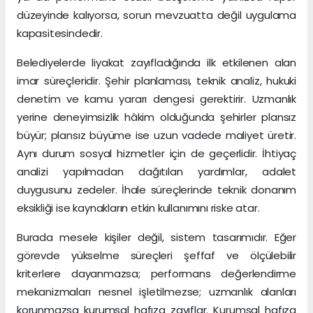
düzeyinde kalıyorsa, sorun mevzuatta değil uygulama
kapasitesindedir.
Belediyelerde liyakat zayıfladığında ilk etkilenen alan
imar süreçleridir. Şehir planlaması, teknik analiz, hukuki
denetim ve kamu yararı dengesi gerektirir. Uzmanlık
yerine deneyimsizlik hâkim olduğunda şehirler plansız
büyür; plansız büyüme ise uzun vadede maliyet üretir.
Aynı durum sosyal hizmetler için de geçerlidir. İhtiyaç
analizi yapılmadan dağıtılan yardımlar, adalet
duygusunu zedeler. İhale süreçlerinde teknik donanım
eksikliği ise kaynakların etkin kullanımını riske atar.
Burada mesele kişiler değil, sistem tasarımıdır. Eğer
görevde yükselme süreçleri şeffaf ve ölçülebilir
kriterlere dayanmazsa; performans değerlendirme
mekanizmaları nesnel işletilmezse; uzmanlık alanları
korunmazsa kurumsal hafıza zayıflar. Kurumsal hafıza