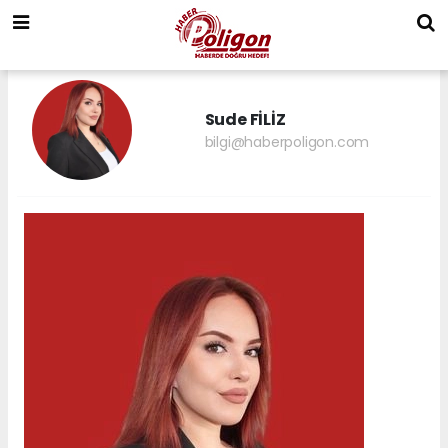
Sude FİLİZ
bilgi@haberpoligon.com