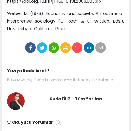
https://doi.org/10.1111/j.1468-0491.2008.00391.x
Weber, M. (1978). Economy and society: An outline of
interpretive sociology (G. Roth & C. Wittich, Eds.).
University of California Press.
Yazıya ifade bırak !
Bu yazıya hiç ifade kullanılmamış ilk ifadeyi siz kullanın.
Sude FİLİZ - Tüm Yazıları
Okuyucu Yorumları
(0)