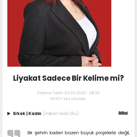
Liyakat Sadece Bir Kelime mi?
Ekleme Tarihi: 03.03.2026 - 08:30
4047+ kez okundu.
Erkek
|
Kadın
(Haberi Sesli Oku)
Bir şehrin kaderi bazen büyük projelerle değil,