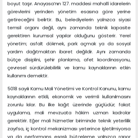
boyut taşır. Anayasa’nın 127. maddesi mahallî idarelerin
görevlerini yerinden yönetim esasına göre yerine
getireceğini belirtir. Bu, belediyelerin yalnızca siyasi
temsil organı değil, aynı zamanda teknik kapasite
gerektiren kurumsal yapılar olduğunu gösterir. Yerel
yönetim; asfalt dökmek, park açmak ya da sosyal
yardım dağıtmaktan ibaret değildir. Aynı zamanda
bütçe disiplini, şehir planlama, afet koordinasyonu,
çevresel sürdürülebilirlik ve kamu kaynaklarının etkin
kullanımı demektir.
5018 sayılı Kamu Mali Yönetimi ve Kontrol Kanunu, kamu
kaynaklarının etkili, ekonomik ve verimli kullanılmasını
zorunlu kılar. Bu ilke kağıt üzerinde güçlüdür; fakat
uygulama, mali mevzuata hâkim uzman kadrolar
gerektirir. Eğer mali hizmetler biriminde teknik yeterlilik
zayıfsa, iç kontrol mekanizması yeterince işletilmiyorsa
ya da performans esaslı bütçeleme yalnızca rapor