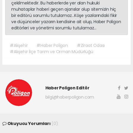
çekilmektedir. Bu haberlerde yer alan hukuki
muhataplar haberi geçen ajanslar olup sitemizin hiç
bir editörü sorumlu tutulamaz...Köşe yazılarındaki fikir
ve düşünceler yazarın kendisine ait olup, Haber Poligon
editörleri ve yönetimi sorumlu tutulamaz...
#Akşehir
#Haber Poligon
#Ziraat Odası
#Akşehir İlçe Tarım ve Orman Müdürlüğü
Haber Poligon Editör
bilgi@haberpoligon.com
Okuyucu Yorumları
(0)