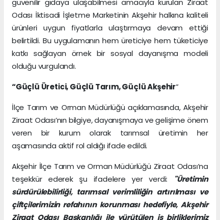
güvenilir gıdaya ulaşabilmesi amacıyla kurulan Ziraat
Odası İktisadi İşletme Marketinin Akşehir halkına kaliteli
ürünleri uygun fiyatlarla ulaştırmaya devam ettiği
belirtildi. Bu uygulamanın hem üreticiye hem tüketiciye
katkı sağlayan örnek bir sosyal dayanışma modeli
olduğu vurgulandı.
“Güçlü Üretici, Güçlü Tarım, Güçlü Akşehir
”
İlçe Tarım ve Orman Müdürlüğü açıklamasında, Akşehir
Ziraat Odası’nın bilgiye, dayanışmaya ve gelişime önem
veren bir kurum olarak tarımsal üretimin her
aşamasında aktif rol aldığı ifade edildi.
Akşehir İlçe Tarım ve Orman Müdürlüğü Ziraat Odası’na
teşekkür ederek şu ifadelere yer verdi:
"Üretimin
sürdürülebilirliği, tarımsal verimliliğin artırılması ve
çiftçilerimizin refahının korunması hedefiyle, Akşehir
Ziraat Odası Başkanlığı ile yürütülen iş birliklerimiz