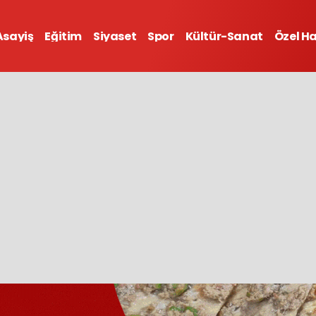
Asayiş
Eğitim
Siyaset
Spor
Kültür-Sanat
Özel H