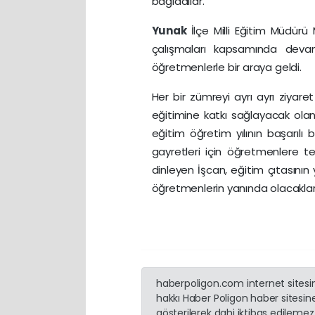
bağladılar.
Yunak
İlçe Milli Eğitim Müdür
çalışmaları kapsamında de
öğretmenlerle bir araya geldi.
Her bir zümreyi ayrı ayrı ziyar
eğitimine katkı sağlayacak ola
eğitim öğretim yılının başarılı
gayretleri için öğretmenlere te
dinleyen İşcan, eğitim çıtasının 
öğretmenlerin yanında olacakların
haberpoligon.com internet sitesind
hakkı Haber Poligon haber sitesine 
gösterilerek dahi iktibas edilemez