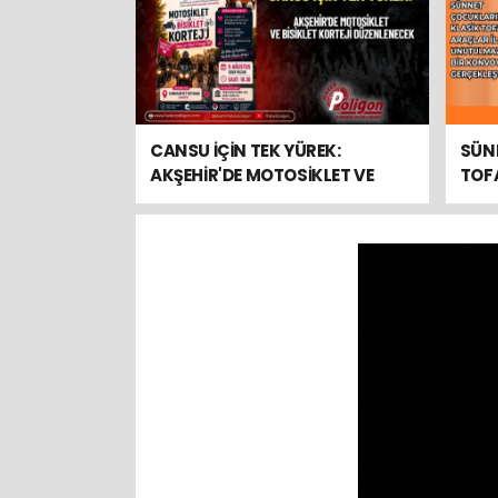
CANSU İÇİN TEK YÜREK:
SÜN
AKŞEHİR'DE MOTOSİKLET VE
TOFA
BİSİKLET KORTEJİ
UNU
DÜZENLENECEK
GERÇ