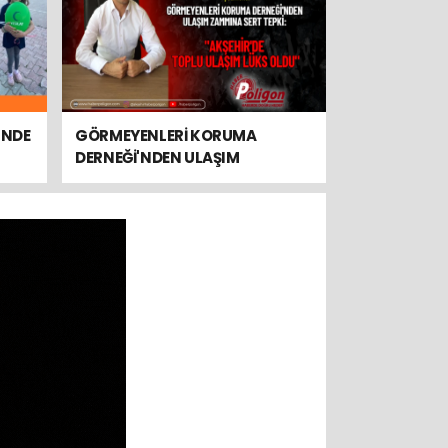
'NDE
GÖRMEYENLERİ KORUMA
DERNEĞİ'NDEN ULAŞIM
ZAMMINA SERT TEPKİ:
"AKŞEHİR'DE TOPLU ULAŞIM
LÜKS OLDU"