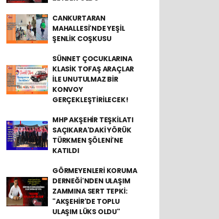
CANKURTARAN
MAHALLESİ'NDE YEŞİL
ŞENLİK COŞKUSU
SÜNNET ÇOCUKLARINA
KLASİK TOFAŞ ARAÇLAR
İLE UNUTULMAZ BİR
KONVOY
GERÇEKLEŞTİRİLECEK!
MHP AKŞEHİR TEŞKİLATI
SAÇIKARA'DAKİ YÖRÜK
TÜRKMEN ŞÖLENİ'NE
KATILDI
GÖRMEYENLERİ KORUMA
DERNEĞİ'NDEN ULAŞIM
ZAMMINA SERT TEPKİ:
"AKŞEHİR'DE TOPLU
ULAŞIM LÜKS OLDU"