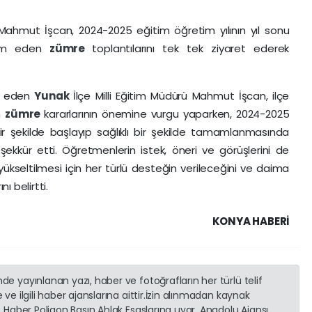
ü Mahmut İşcan, 2024-2025 eğitim öğretim yılının yıl sonu
vam eden
zümre
toplantılarını tek tek ziyaret ederek
et eden
Yunak
İlçe Milli Eğitim Müdürü Mahmut İşcan, ilçe
n
zümre
kararlarının önemine vurgu yaparken, 2024-2025
 bir şekilde başlayıp sağlıklı bir şekilde tamamlanmasında
şekkür etti. Öğretmenlerin istek, öneri ve görüşlerini de
yükseltilmesi için her türlü desteğin verileceğini ve daima
ı belirtti.
KONYA HABERİ
e yayınlanan yazı, haber ve fotoğrafların her türlü telif
ve ilgili haber ajanslarına aittir.İzin alınmadan kaynak
. Haber Poligon Basın Ahlak Esaslarına uyar. Anadolu Ajansı