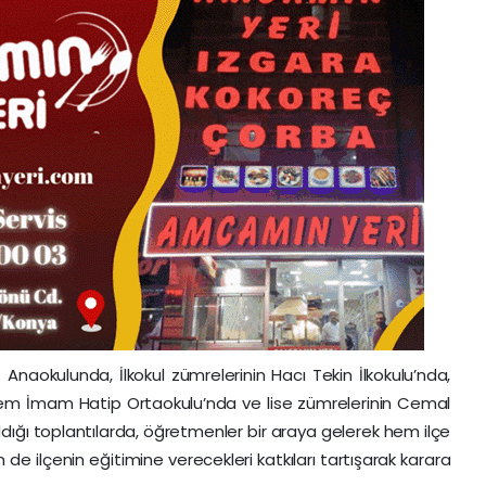
Anaokulunda, İlkokul zümrelerinin Hacı Tekin İlkokulu’nda,
dem İmam Hatip Ortaokulu’nda ve lise zümrelerinin Cemal
dığı toplantılarda, öğretmenler bir araya gelerek hem ilçe
 de ilçenin eğitimine verecekleri katkıları tartışarak karara