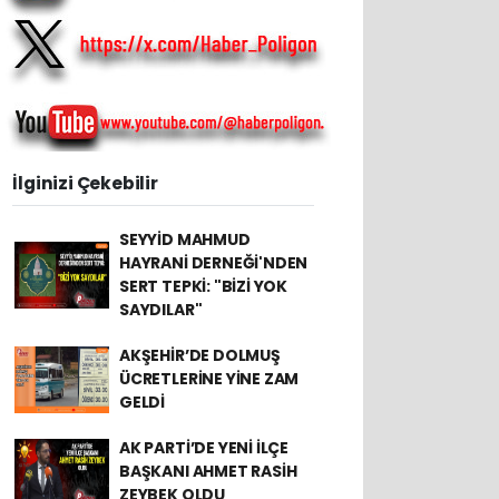
İlginizi Çekebilir
SEYYİD MAHMUD
HAYRANİ DERNEĞİ'NDEN
SERT TEPKİ: "BİZİ YOK
SAYDILAR"
AKŞEHİR’DE DOLMUŞ
ÜCRETLERİNE YİNE ZAM
GELDİ
AK PARTİ’DE YENİ İLÇE
BAŞKANI AHMET RASİH
ZEYBEK OLDU