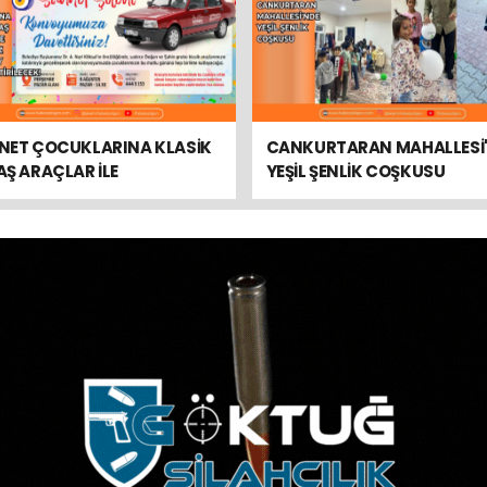
NET ÇOCUKLARINA KLASİK
CANKURTARAN MAHALLESİ
Ş ARAÇLAR İLE
YEŞİL ŞENLİK COŞKUSU
TULMAZ BİR KONVOY
EKLEŞTİRİLECEK!