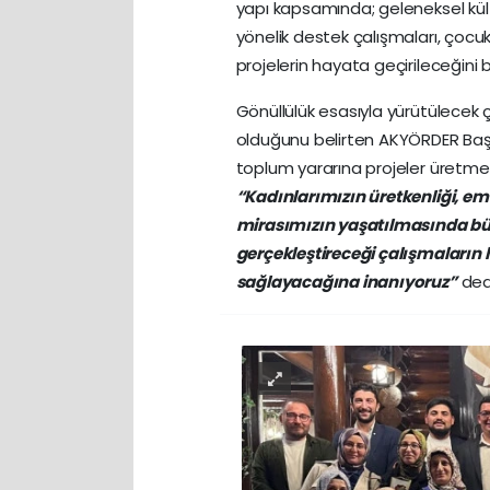
yapı kapsamında; geleneksel kültü
yönelik destek çalışmaları, çocuk 
projelerin hayata geçirileceğini be
Gönüllülük esasıyla yürütülecek 
olduğunu belirten AKYÖRDER Başka
toplum yararına projeler üretme
“Kadınlarımızın üretkenliği, e
mirasımızın yaşatılmasında bü
gerçekleştireceği çalışmaları
sağlayacağına inanıyoruz”
ded