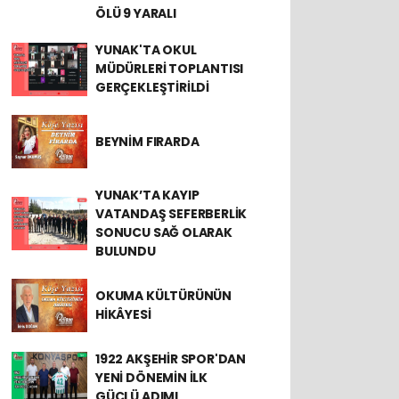
ÖLÜ 9 YARALI
YUNAK'TA OKUL
MÜDÜRLERİ TOPLANTISI
GERÇEKLEŞTİRİLDİ
BEYNİM FIRARDA
YUNAK’TA KAYIP
VATANDAŞ SEFERBERLİK
SONUCU SAĞ OLARAK
BULUNDU
OKUMA KÜLTÜRÜNÜN
HİKÂYESİ
1922 AKŞEHİR SPOR'DAN
YENİ DÖNEMİN İLK
GÜÇLÜ ADIMI