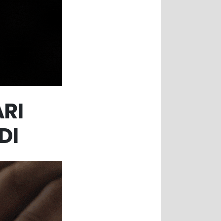
RI
DI