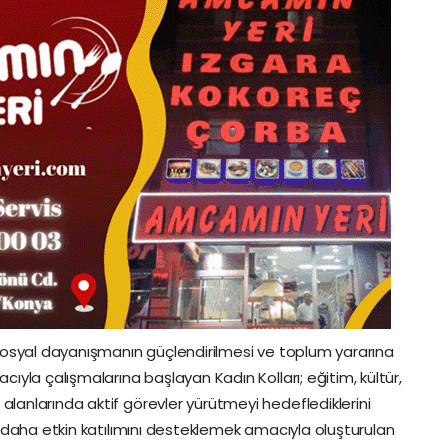
 sosyal dayanışmanın güçlendirilmesi ve toplum yararına
cıyla çalışmalarına başlayan Kadın Kolları; eğitim, kültür,
lanlarında aktif görevler yürütmeyi hedeflediklerini
a daha etkin katılımını desteklemek amacıyla oluşturulan