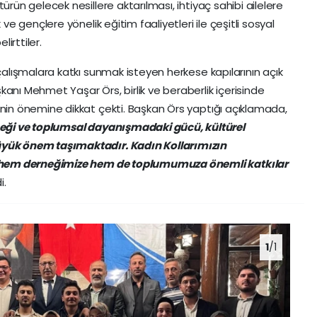
rün gelecek nesillere aktarılması, ihtiyaç sahibi ailelere
ve gençlere yönelik eğitim faaliyetleri ile çeşitli sosyal
lirttiler.
çalışmalara katkı sunmak isteyen herkese kapılarının açık
nı Mehmet Yaşar Örs, birlik ve beraberlik içerisinde
nin önemine dikkat çekti. Başkan Örs yaptığı açıklamada,
meği ve toplumsal dayanışmadaki gücü, kültürel
yük önem taşımaktadır. Kadın Kollarımızın
n hem derneğimize hem de toplumumuza önemli katkılar
i.
1
/1