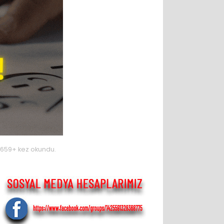
659+ kez okundu.