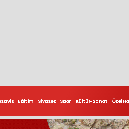
Asayiş
Eğitim
Siyaset
Spor
Kültür-Sanat
Özel H