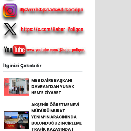
İlginizi Çekebilir
MEB DAİRE BAŞKANI
DAVRAN'DAN YUNAK
HEM'E ZİYARET
AKŞEHİR ÖĞRETMENEVİ
MÜDÜRÜ MURAT
YENİM’İN ARACININDA
BULUNDUĞU ZİNCİRLEME
TRAFİK KAZASINDA 1