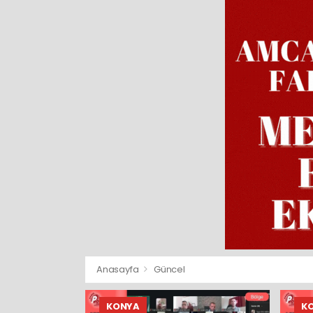
Anasayfa
Güncel
KONYA
K