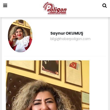
Saynur OKUMUŞ
bilgi@haberpoligon.com