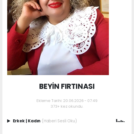
BEYİN FIRTINASI
Ekleme Tarihi: 20.06.2026 - 07:49
373+ kez okundu.
Erkek
|
Kadın
(Haberi Sesli Oku)