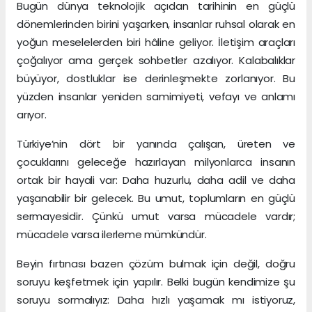
Bugün dünya teknolojik açıdan tarihinin en güçlü
dönemlerinden birini yaşarken, insanlar ruhsal olarak en
yoğun meselelerden biri hâline geliyor. İletişim araçları
çoğalıyor ama gerçek sohbetler azalıyor. Kalabalıklar
büyüyor, dostluklar ise derinleşmekte zorlanıyor. Bu
yüzden insanlar yeniden samimiyeti, vefayı ve anlamı
arıyor.
Türkiye’nin dört bir yanında çalışan, üreten ve
çocuklarını geleceğe hazırlayan milyonlarca insanın
ortak bir hayali var: Daha huzurlu, daha adil ve daha
yaşanabilir bir gelecek. Bu umut, toplumların en güçlü
sermayesidir. Çünkü umut varsa mücadele vardır;
mücadele varsa ilerleme mümkündür.
Beyin fırtınası bazen çözüm bulmak için değil, doğru
soruyu keşfetmek için yapılır. Belki bugün kendimize şu
soruyu sormalıyız: Daha hızlı yaşamak mı istiyoruz,