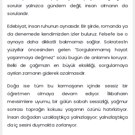
sorular yalnızca gündem değil, insan olmanın da
sorularıdır.
Edebiyat, insan ruhunun aynasıdır. Bir şiirde, romanda ya
da denemede kendimizden izler buluruz. Felsefe ise o
aynaya daha dikkatli bakmamızı sağlar. Sokrates’in
yüzyıllar öncesinden gelen “Sorgulanmamış hayat
yaşanmaya değmez” sözü bugün de anlamını koruyor.
Belki de çağımızın en büyük eksikliği, sorgulamaya
ayrılan zamanın giderek azalmasıdır.
Doğa ise tüm bu karmaşanın içinde sessiz bir
öğretmen olmaya devam ediyor. İlkbaharın
mevsimlere uyumu, bir gölün sabah sessizliği, yağmur
sonrası toprağın kokusu yaşamın özünü hatırlatıyor.
İnsan doğadan uzaklaştıkça yalnızlaşıyor; yalnızlaştıkça
da iç sesini duymakta zorlanıyor.