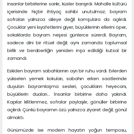
insanlar birbirlerine sarılır, küsler barışırdı. Mahalle kültürü
içerisinde hiçbir ihtiyaç sahibi unutulmaz; bayram
sofraları yalnızca aileye değil komşulara da açılırdı.
Çocuklar yeni kıyafetlerini giyer, büyüklerinin ellerini öper,
sokaklarda bayram neşesi günlerce sürerdi. Bayram,
sadece dini bir ritüel değil; aynı zamanda toplumsal
birlik ve beraberliğin yeniden inşa edildiği kutsal bir
zamandı.
Eskiden bayram sabahlarının ayrı bir ruhu vardı. Evlerden
yükselen yemek kokuları, sabahın erken saatlerinde
duyulan bayramlaşma sesleri, çocukların heyecanı,
büyüklerin duaları… İnsanlar birbirine daha yakındı.
Kapılar kilitlenmez, sofralar paylaşılır, gönüller birbirine
açılırdı. Çünkü bayramın özü yalnızca ziyaret değil; gönül
almaktı.
Günümüzde ise modern hayatın yoğun temposu,