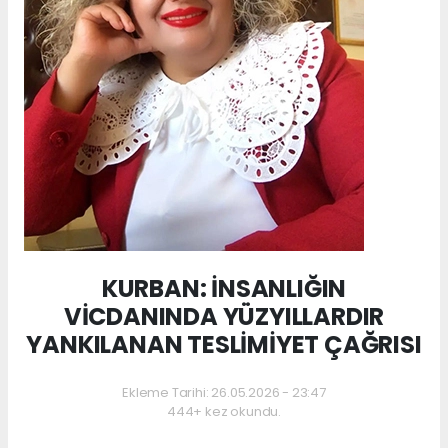
KURBAN: İNSANLIĞIN
VİCDANINDA YÜZYILLARDIR
YANKILANAN TESLİMİYET ÇAĞRISI
Ekleme Tarihi: 26.05.2026 - 23:47
444+ kez okundu.