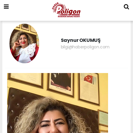
Saynur OKUMUŞ
bilgi@haberpoligon.com