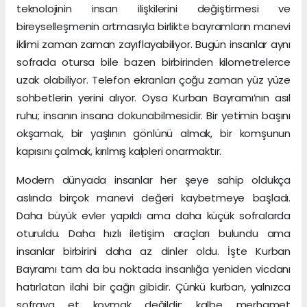
teknolojinin insan ilişkilerini değiştirmesi ve
bireyselleşmenin artmasıyla birlikte bayramların manevi
iklimi zaman zaman zayıflayabiliyor. Bugün insanlar aynı
sofrada otursa bile bazen birbirinden kilometrelerce
uzak olabiliyor. Telefon ekranları çoğu zaman yüz yüze
sohbetlerin yerini alıyor. Oysa Kurban Bayramı’nın asıl
ruhu; insanın insana dokunabilmesidir. Bir yetimin başını
okşamak, bir yaşlının gönlünü almak, bir komşunun
kapısını çalmak, kırılmış kalpleri onarmaktır.
Modern dünyada insanlar her şeye sahip oldukça
aslında birçok manevi değeri kaybetmeye başladı.
Daha büyük evler yapıldı ama daha küçük sofralarda
oturuldu. Daha hızlı iletişim araçları bulundu ama
insanlar birbirini daha az dinler oldu. İşte Kurban
Bayramı tam da bu noktada insanlığa yeniden vicdanı
hatırlatan ilahi bir çağrı gibidir. Çünkü kurban, yalnızca
sofraya et koymak değildir; kalbe merhamet