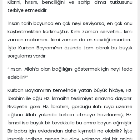
Kibrini, hırsını, bencilliğini ve sahip olma tutkusunu
terbiye etmesidir.
İnsan tarih boyunca en çok neyi seviyorsa, en çok onu
kaybetmekten korkmuştur. Kimi zaman servetini... kimi
zaman makamını... kimi zaman da en sevdiği insanları...
İşte Kurban Bayramı’nın özünde tam olarak bu büyük
sorgulama vardır:
“İnsan, Allah’a olan bağlılığını göstermek için neyi feda
edebilir?”
Kurban Bayramı’nın temelinde yatan büyük hikâye, Hz.
İbrahim ile oğlu Hz. İsmail’in teslimiyet sınavına dayanır.
Rivayete göre Hz. İbrahim, gördüğü ilahi rüya üzerine
oğlunu Allah yolunda kurban etmeye hazırlanmış; Hz.
İsmail ise büyük bir tevekkülle bu emre boyun eğmiştir.
Bir baba için evladından daha kıymetli ne olabilir? İşte
insanlık tarihine geçen bu olay, yalnızca dini bir anlatı